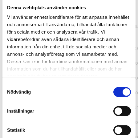
Denna webbplats använder cookies
TypeError: "".concat(...).concat(...).replaceAll is not a
Vi använder enhetsidentifierare för att anpassa innehållet
function at
och annonserna till användarna, tillhandahålla funktioner
https://webshop.pressbyran.se/_next/static/chunks/pages/
för sociala medier och analysera vår trafik. Vi
b1763451a2186f9e.js:1:11050 at Array.map
vidarebefordrar även sådana identifierare och annan
(<anonymous>) at K
information från din enhet till de sociala medier och
(https://webshop.pressbyran.se/_next/static/chunks/pages/
annons- och analysföretag som vi samarbetar med.
b1763451a2186f9e.js:1:10836) at lk
Dessa kan i sin tur kombinera informationen med annan
(https://webshop.pressbyran.se/_next/static/chunks/framewo
information som du har tillhandahållit eller som de har
b241200379730ac0.js:1:129835) at i
samlat in när du har använt deras tjänster.
(https://webshop.pressbyran.se/_next/static/chunks/framewo
b241200379730ac0.js:1:188352) at uD
Samtyckesval
(https://webshop.pressbyran.se/_next/static/chunks/framewo
Nödvändig
b241200379730ac0.js:1:168005) at
https://webshop.pressbyran.se/_next/static/chunks/framewor
Inställningar
b241200379730ac0.js:1:167872 at uI
(https://webshop.pressbyran.se/_next/static/chunks/framewo
b241200379730ac0.js:1:167879) at uE
Statistik
(https://webshop.pressbyran.se/_next/static/chunks/framewo