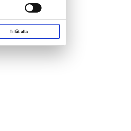
rk-
rk-
Tillåt alla