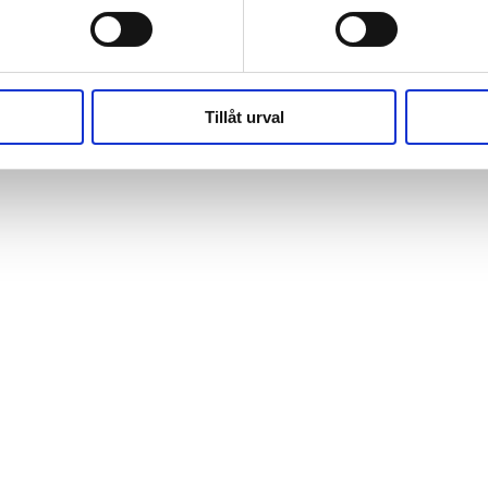
(https://webshop.pressbyran.se/_next/static/chunks/framewo
b241200379730ac0.js:1:162918) at x
(https://webshop.pressbyran.se/_next/static/chunks/framewo
b241200379730ac0.js:1:206583)
Tillåt urval