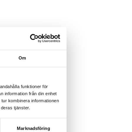
category/%5B...product%5D-
/category/%5B...product%5D-
Om
rk-
rk-
andahålla funktioner för
n information från din enhet
rk-
 tur kombinera informationen
deras tjänster.
rk-
rk-
Marknadsföring