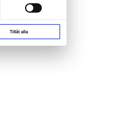
rk-
rk-
Tillåt alla