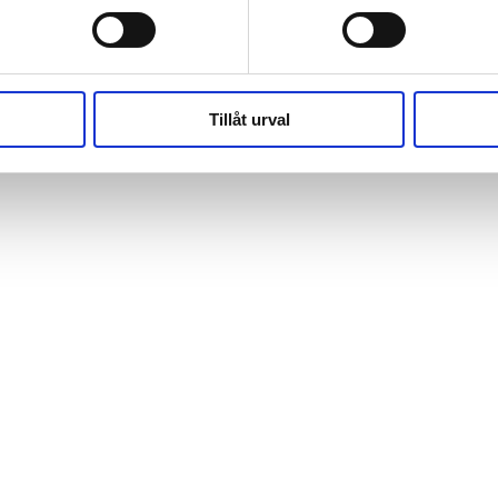
(https://webshop.pressbyran.se/_next/static/chunks/framewo
b241200379730ac0.js:1:162918) at x
(https://webshop.pressbyran.se/_next/static/chunks/framewo
b241200379730ac0.js:1:206583)
Tillåt urval