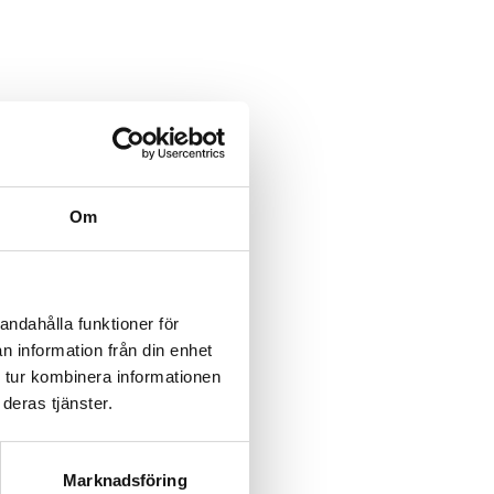
category/%5B...product%5D-
/category/%5B...product%5D-
Om
rk-
rk-
andahålla funktioner för
n information från din enhet
rk-
 tur kombinera informationen
deras tjänster.
rk-
rk-
Marknadsföring