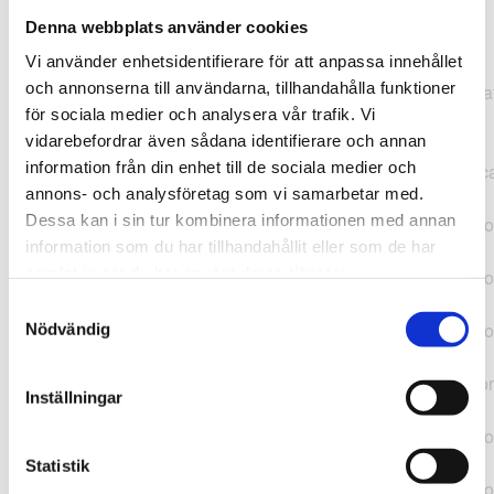
Denna webbplats använder cookies
TypeError: "".concat(...).concat(...).replaceAll is not a
Vi använder enhetsidentifierare för att anpassa innehållet
function at
och annonserna till användarna, tillhandahålla funktioner
https://webshop.pressbyran.se/_next/static/chunks/pages/
för sociala medier och analysera vår trafik. Vi
b1763451a2186f9e.js:1:11050 at Array.map
vidarebefordrar även sådana identifierare och annan
(<anonymous>) at K
information från din enhet till de sociala medier och
(https://webshop.pressbyran.se/_next/static/chunks/pages/
annons- och analysföretag som vi samarbetar med.
b1763451a2186f9e.js:1:10836) at lk
Dessa kan i sin tur kombinera informationen med annan
(https://webshop.pressbyran.se/_next/static/chunks/framewo
information som du har tillhandahållit eller som de har
b241200379730ac0.js:1:129835) at i
samlat in när du har använt deras tjänster.
(https://webshop.pressbyran.se/_next/static/chunks/framewo
b241200379730ac0.js:1:188352) at uD
Samtyckesval
(https://webshop.pressbyran.se/_next/static/chunks/framewo
Nödvändig
b241200379730ac0.js:1:168005) at
https://webshop.pressbyran.se/_next/static/chunks/framewor
Inställningar
b241200379730ac0.js:1:167872 at uI
(https://webshop.pressbyran.se/_next/static/chunks/framewo
b241200379730ac0.js:1:167879) at uE
Statistik
(https://webshop.pressbyran.se/_next/static/chunks/framewo