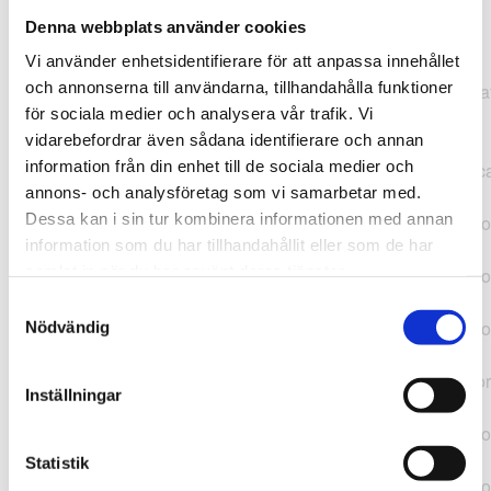
Denna webbplats använder cookies
TypeError: "".concat(...).concat(...).replaceAll is not a
Vi använder enhetsidentifierare för att anpassa innehållet
function at
och annonserna till användarna, tillhandahålla funktioner
https://webshop.pressbyran.se/_next/static/chunks/pages/
för sociala medier och analysera vår trafik. Vi
b1763451a2186f9e.js:1:11050 at Array.map
vidarebefordrar även sådana identifierare och annan
(<anonymous>) at K
information från din enhet till de sociala medier och
(https://webshop.pressbyran.se/_next/static/chunks/pages/
annons- och analysföretag som vi samarbetar med.
b1763451a2186f9e.js:1:10836) at lk
Dessa kan i sin tur kombinera informationen med annan
(https://webshop.pressbyran.se/_next/static/chunks/framewo
information som du har tillhandahållit eller som de har
b241200379730ac0.js:1:129835) at i
samlat in när du har använt deras tjänster.
(https://webshop.pressbyran.se/_next/static/chunks/framewo
b241200379730ac0.js:1:188352) at uD
Samtyckesval
(https://webshop.pressbyran.se/_next/static/chunks/framewo
Nödvändig
b241200379730ac0.js:1:168005) at
https://webshop.pressbyran.se/_next/static/chunks/framewor
Inställningar
b241200379730ac0.js:1:167872 at uI
(https://webshop.pressbyran.se/_next/static/chunks/framewo
b241200379730ac0.js:1:167879) at uE
Statistik
(https://webshop.pressbyran.se/_next/static/chunks/framewo