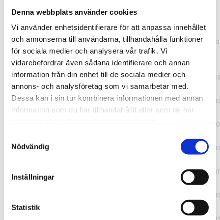
Denna webbplats använder cookies
TypeError: "".concat(...).concat(...).replaceAll is not a
Vi använder enhetsidentifierare för att anpassa innehållet
function at
och annonserna till användarna, tillhandahålla funktioner
https://webshop.pressbyran.se/_next/static/chunks/pages/
för sociala medier och analysera vår trafik. Vi
b1763451a2186f9e.js:1:11050 at Array.map
vidarebefordrar även sådana identifierare och annan
(<anonymous>) at K
information från din enhet till de sociala medier och
(https://webshop.pressbyran.se/_next/static/chunks/pages/
annons- och analysföretag som vi samarbetar med.
b1763451a2186f9e.js:1:10836) at lk
Dessa kan i sin tur kombinera informationen med annan
(https://webshop.pressbyran.se/_next/static/chunks/framewo
information som du har tillhandahållit eller som de har
b241200379730ac0.js:1:129835) at i
samlat in när du har använt deras tjänster.
(https://webshop.pressbyran.se/_next/static/chunks/framewo
b241200379730ac0.js:1:188352) at uD
Samtyckesval
(https://webshop.pressbyran.se/_next/static/chunks/framewo
Nödvändig
b241200379730ac0.js:1:168005) at
https://webshop.pressbyran.se/_next/static/chunks/framewor
Inställningar
b241200379730ac0.js:1:167872 at uI
(https://webshop.pressbyran.se/_next/static/chunks/framewo
b241200379730ac0.js:1:167879) at uE
Statistik
(https://webshop.pressbyran.se/_next/static/chunks/framewo