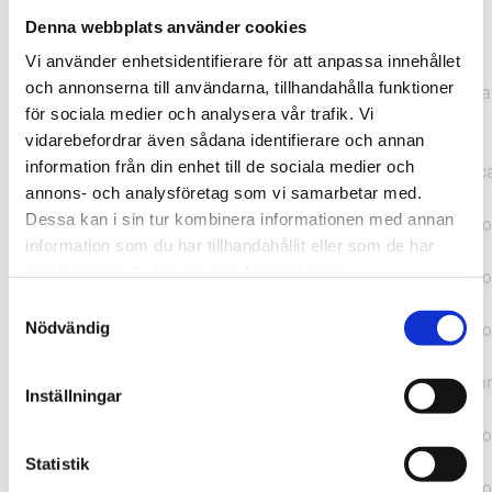
Denna webbplats använder cookies
TypeError: "".concat(...).concat(...).replaceAll is not a
Vi använder enhetsidentifierare för att anpassa innehållet
function at
och annonserna till användarna, tillhandahålla funktioner
https://webshop.pressbyran.se/_next/static/chunks/pages/
för sociala medier och analysera vår trafik. Vi
b1763451a2186f9e.js:1:11050 at Array.map
vidarebefordrar även sådana identifierare och annan
(<anonymous>) at K
information från din enhet till de sociala medier och
(https://webshop.pressbyran.se/_next/static/chunks/pages/
annons- och analysföretag som vi samarbetar med.
b1763451a2186f9e.js:1:10836) at lk
Dessa kan i sin tur kombinera informationen med annan
(https://webshop.pressbyran.se/_next/static/chunks/framewo
information som du har tillhandahållit eller som de har
b241200379730ac0.js:1:129835) at i
samlat in när du har använt deras tjänster.
(https://webshop.pressbyran.se/_next/static/chunks/framewo
b241200379730ac0.js:1:188352) at uD
Samtyckesval
(https://webshop.pressbyran.se/_next/static/chunks/framewo
Nödvändig
b241200379730ac0.js:1:168005) at
https://webshop.pressbyran.se/_next/static/chunks/framewor
Inställningar
b241200379730ac0.js:1:167872 at uI
(https://webshop.pressbyran.se/_next/static/chunks/framewo
b241200379730ac0.js:1:167879) at uE
Statistik
(https://webshop.pressbyran.se/_next/static/chunks/framewo