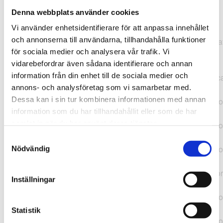
Denna webbplats använder cookies
TypeError: "".concat(...).concat(...).replaceAll is not a
Vi använder enhetsidentifierare för att anpassa innehållet
function at
och annonserna till användarna, tillhandahålla funktioner
https://webshop.pressbyran.se/_next/static/chunks/pages/
för sociala medier och analysera vår trafik. Vi
b1763451a2186f9e.js:1:11050 at Array.map
vidarebefordrar även sådana identifierare och annan
(<anonymous>) at K
information från din enhet till de sociala medier och
(https://webshop.pressbyran.se/_next/static/chunks/pages/
annons- och analysföretag som vi samarbetar med.
b1763451a2186f9e.js:1:10836) at lk
Dessa kan i sin tur kombinera informationen med annan
(https://webshop.pressbyran.se/_next/static/chunks/framewo
information som du har tillhandahållit eller som de har
b241200379730ac0.js:1:129835) at i
samlat in när du har använt deras tjänster.
(https://webshop.pressbyran.se/_next/static/chunks/framewo
b241200379730ac0.js:1:188352) at uD
Samtyckesval
(https://webshop.pressbyran.se/_next/static/chunks/framewo
Nödvändig
b241200379730ac0.js:1:168005) at
https://webshop.pressbyran.se/_next/static/chunks/framewor
Inställningar
b241200379730ac0.js:1:167872 at uI
(https://webshop.pressbyran.se/_next/static/chunks/framewo
b241200379730ac0.js:1:167879) at uE
Statistik
(https://webshop.pressbyran.se/_next/static/chunks/framewo