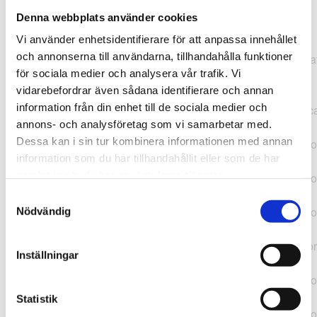
Denna webbplats använder cookies
TypeError: "".concat(...).concat(...).replaceAll is not a
Vi använder enhetsidentifierare för att anpassa innehållet
function at
och annonserna till användarna, tillhandahålla funktioner
https://webshop.pressbyran.se/_next/static/chunks/pages/
för sociala medier och analysera vår trafik. Vi
b1763451a2186f9e.js:1:11050 at Array.map
vidarebefordrar även sådana identifierare och annan
(<anonymous>) at K
information från din enhet till de sociala medier och
(https://webshop.pressbyran.se/_next/static/chunks/pages/
annons- och analysföretag som vi samarbetar med.
b1763451a2186f9e.js:1:10836) at lk
Dessa kan i sin tur kombinera informationen med annan
(https://webshop.pressbyran.se/_next/static/chunks/framewo
information som du har tillhandahållit eller som de har
b241200379730ac0.js:1:129835) at i
samlat in när du har använt deras tjänster.
(https://webshop.pressbyran.se/_next/static/chunks/framewo
b241200379730ac0.js:1:188352) at uD
Samtyckesval
(https://webshop.pressbyran.se/_next/static/chunks/framewo
Nödvändig
b241200379730ac0.js:1:168005) at
https://webshop.pressbyran.se/_next/static/chunks/framewor
Inställningar
b241200379730ac0.js:1:167872 at uI
(https://webshop.pressbyran.se/_next/static/chunks/framewo
b241200379730ac0.js:1:167879) at uE
Statistik
(https://webshop.pressbyran.se/_next/static/chunks/framewo