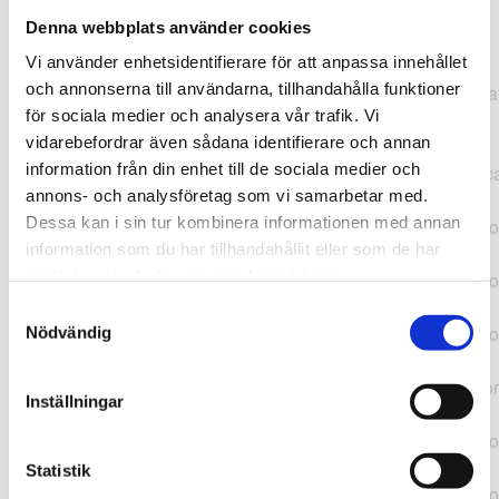
Denna webbplats använder cookies
TypeError: "".concat(...).concat(...).replaceAll is not a
Vi använder enhetsidentifierare för att anpassa innehållet
function at
och annonserna till användarna, tillhandahålla funktioner
https://webshop.pressbyran.se/_next/static/chunks/pages/
för sociala medier och analysera vår trafik. Vi
b1763451a2186f9e.js:1:11050 at Array.map
vidarebefordrar även sådana identifierare och annan
(<anonymous>) at K
information från din enhet till de sociala medier och
(https://webshop.pressbyran.se/_next/static/chunks/pages/
annons- och analysföretag som vi samarbetar med.
b1763451a2186f9e.js:1:10836) at lk
Dessa kan i sin tur kombinera informationen med annan
(https://webshop.pressbyran.se/_next/static/chunks/framewo
information som du har tillhandahållit eller som de har
b241200379730ac0.js:1:129835) at i
samlat in när du har använt deras tjänster.
(https://webshop.pressbyran.se/_next/static/chunks/framewo
b241200379730ac0.js:1:188352) at uD
Samtyckesval
(https://webshop.pressbyran.se/_next/static/chunks/framewo
Nödvändig
b241200379730ac0.js:1:168005) at
https://webshop.pressbyran.se/_next/static/chunks/framewor
Inställningar
b241200379730ac0.js:1:167872 at uI
(https://webshop.pressbyran.se/_next/static/chunks/framewo
b241200379730ac0.js:1:167879) at uE
Statistik
(https://webshop.pressbyran.se/_next/static/chunks/framewo