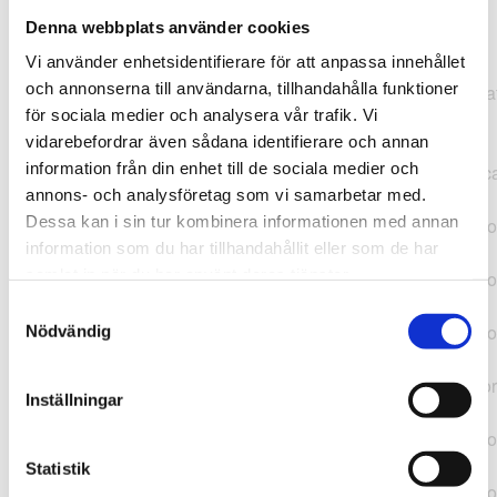
Denna webbplats använder cookies
TypeError: "".concat(...).concat(...).replaceAll is not a
Vi använder enhetsidentifierare för att anpassa innehållet
function at
och annonserna till användarna, tillhandahålla funktioner
https://webshop.pressbyran.se/_next/static/chunks/pages/
för sociala medier och analysera vår trafik. Vi
b1763451a2186f9e.js:1:11050 at Array.map
vidarebefordrar även sådana identifierare och annan
(<anonymous>) at K
information från din enhet till de sociala medier och
(https://webshop.pressbyran.se/_next/static/chunks/pages/
annons- och analysföretag som vi samarbetar med.
b1763451a2186f9e.js:1:10836) at lk
Dessa kan i sin tur kombinera informationen med annan
(https://webshop.pressbyran.se/_next/static/chunks/framewo
information som du har tillhandahållit eller som de har
b241200379730ac0.js:1:129835) at i
samlat in när du har använt deras tjänster.
(https://webshop.pressbyran.se/_next/static/chunks/framewo
b241200379730ac0.js:1:188352) at uD
Samtyckesval
(https://webshop.pressbyran.se/_next/static/chunks/framewo
Nödvändig
b241200379730ac0.js:1:168005) at
https://webshop.pressbyran.se/_next/static/chunks/framewor
Inställningar
b241200379730ac0.js:1:167872 at uI
(https://webshop.pressbyran.se/_next/static/chunks/framewo
b241200379730ac0.js:1:167879) at uE
Statistik
(https://webshop.pressbyran.se/_next/static/chunks/framewo