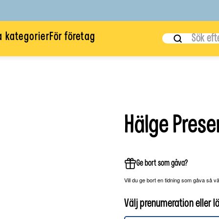
a kategorier
För företag
DETTA NUMMER ÄR SLUTSÅLT
Label
Sök
Hälge Pres
Ge bort som gåva?
Vill du ge bort en tidning som gåva så v
Välj prenumeration eller