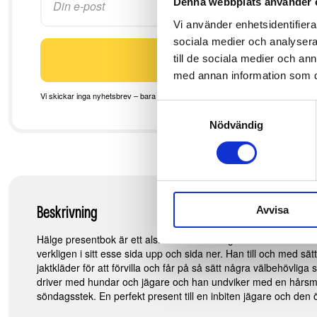
Denna webbplats använder 
Vi använder enhetsidentifierar
sociala medier och analysera 
Meddela mig
till de sociala medier och a
med annan information som du 
Vi skickar inga nyhetsbrev – bara ett meddelande när nästa nummer är ute.
Samtyckesval
Nödvändig
Avvisa
Beskrivning
Hälge presentbok är ett alster för folk som gillar humor när de
verkligen i sitt esse sida upp och sida ner. Han till och med sä
jaktkläder för att förvilla och får på så sätt några välbehövliga 
driver med hundar och jägare och han undviker med en hårsmå
söndagsstek. En perfekt present till en inbiten jägare och den ö