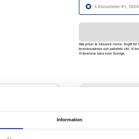
Lösnummer #1, 2025
Alla priser är inklusive moms. Avgift för 
leveransadress och paketets vikt. Vi le
Vi levererar bara inom Sverige.
Preliminär utgivning
art beställning är möjlig
Information
r