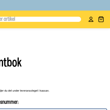
Logga in
entbok
äljer du det under leveranssteget i kassan.
 lösnummer
: