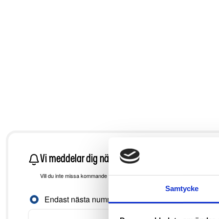
Vi meddelar dig när nästa nummer finns att köpa
Vill du inte missa kommande utgåvor? Ange din e-post så hör vi av oss så sn
Samtycke
Aviseringsinställningar
Endast nästa nummer
Framtida numme