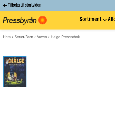
Tillbaka till startsidan
Sortiment
All
Hem
Serier/Barn
Vuxen
Hälge Presentbok