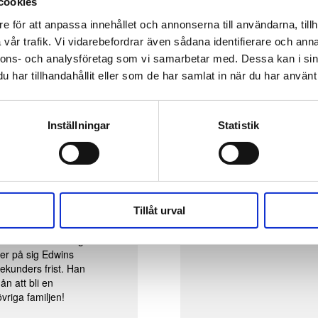
cookies
e för att anpassa innehållet och annonserna till användarna, tillh
vår trafik. Vi vidarebefordrar även sådana identifierare och anna
nnons- och analysföretag som vi samarbetar med. Dessa kan i sin
har tillhandahållit eller som de har samlat in när du har använt 
Inställningar
Statistik
Tillåt urval
Specifikation
n är som bäst! Hälge är
tter på sig Edwins
sekunders frist. Han
n att bli en
vriga familjen!