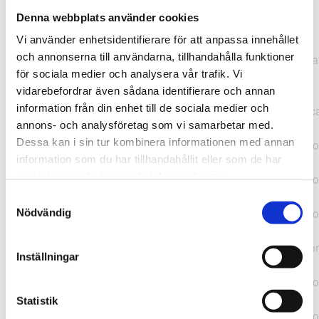
Denna webbplats använder cookies
TypeError: "".concat(...).concat(...).replaceAll is not a
Vi använder enhetsidentifierare för att anpassa innehållet
function at
och annonserna till användarna, tillhandahålla funktioner
https://webshop.pressbyran.se/_next/static/chunks/pages/
för sociala medier och analysera vår trafik. Vi
b1763451a2186f9e.js:1:11050 at Array.map
vidarebefordrar även sådana identifierare och annan
(<anonymous>) at K
information från din enhet till de sociala medier och
(https://webshop.pressbyran.se/_next/static/chunks/pages/
annons- och analysföretag som vi samarbetar med.
b1763451a2186f9e.js:1:10836) at lk
Dessa kan i sin tur kombinera informationen med annan
(https://webshop.pressbyran.se/_next/static/chunks/framewo
information som du har tillhandahållit eller som de har
b241200379730ac0.js:1:129835) at i
samlat in när du har använt deras tjänster.
(https://webshop.pressbyran.se/_next/static/chunks/framewo
b241200379730ac0.js:1:188352) at uD
Samtyckesval
(https://webshop.pressbyran.se/_next/static/chunks/framewo
Nödvändig
b241200379730ac0.js:1:168005) at
https://webshop.pressbyran.se/_next/static/chunks/framewor
Inställningar
b241200379730ac0.js:1:167872 at uI
(https://webshop.pressbyran.se/_next/static/chunks/framewo
b241200379730ac0.js:1:167879) at uE
Statistik
(https://webshop.pressbyran.se/_next/static/chunks/framewo