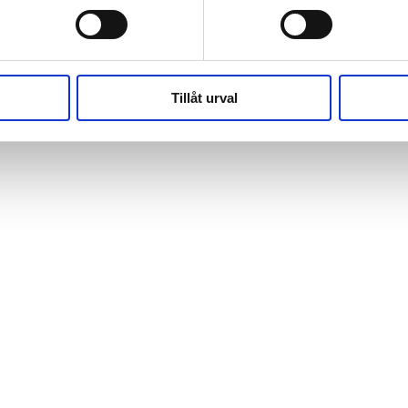
(https://webshop.pressbyran.se/_next/static/chunks/framewo
b241200379730ac0.js:1:162918) at x
(https://webshop.pressbyran.se/_next/static/chunks/framewo
b241200379730ac0.js:1:206583)
Tillåt urval