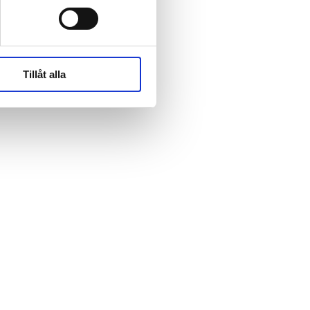
rk-
rk-
Tillåt alla