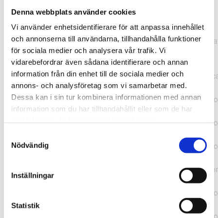
Denna webbplats använder cookies
TypeError: "".concat(...).concat(...).replaceAll is not a
Vi använder enhetsidentifierare för att anpassa innehållet
function at
och annonserna till användarna, tillhandahålla funktioner
https://webshop.pressbyran.se/_next/static/chunks/pages/
för sociala medier och analysera vår trafik. Vi
b1763451a2186f9e.js:1:11050 at Array.map
vidarebefordrar även sådana identifierare och annan
(<anonymous>) at K
information från din enhet till de sociala medier och
(https://webshop.pressbyran.se/_next/static/chunks/pages/
annons- och analysföretag som vi samarbetar med.
b1763451a2186f9e.js:1:10836) at lk
Dessa kan i sin tur kombinera informationen med annan
(https://webshop.pressbyran.se/_next/static/chunks/framewo
information som du har tillhandahållit eller som de har
b241200379730ac0.js:1:129835) at i
samlat in när du har använt deras tjänster.
(https://webshop.pressbyran.se/_next/static/chunks/framewo
b241200379730ac0.js:1:188352) at uD
Samtyckesval
(https://webshop.pressbyran.se/_next/static/chunks/framewo
Nödvändig
b241200379730ac0.js:1:168005) at
https://webshop.pressbyran.se/_next/static/chunks/framewor
Inställningar
b241200379730ac0.js:1:167872 at uI
(https://webshop.pressbyran.se/_next/static/chunks/framewo
b241200379730ac0.js:1:167879) at uE
Statistik
(https://webshop.pressbyran.se/_next/static/chunks/framewo