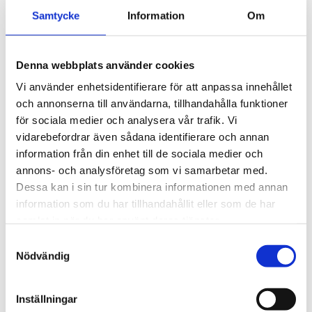
#
04
2026-06-24
Samtycke
Information
Om
#
05
2026-08-19
Denna webbplats använder cookies
Vi använder enhetsidentifierare för att anpassa innehållet
och annonserna till användarna, tillhandahålla funktioner
för sociala medier och analysera vår trafik. Vi
vidarebefordrar även sådana identifierare och annan
Beskrivning
information från din enhet till de sociala medier och
annons- och analysföretag som vi samarbetar med.
Admin, network & Securtiy. Each issue delivers
Dessa kan i sin tur kombinera informationen med annan
technical solutions to the real-world problems you face
information som du har tillhandahållit eller som de har
every day
samlat in när du har använt deras tjänster.
Samtyckesval
Nödvändig
Inställningar