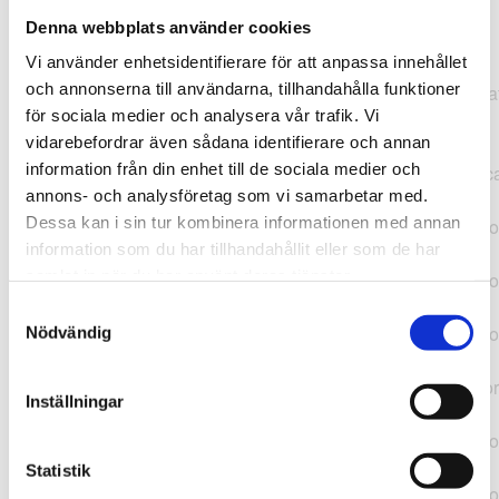
Denna webbplats använder cookies
TypeError: "".concat(...).concat(...).replaceAll is not a
Vi använder enhetsidentifierare för att anpassa innehållet
function at
och annonserna till användarna, tillhandahålla funktioner
https://webshop.pressbyran.se/_next/static/chunks/pages/
för sociala medier och analysera vår trafik. Vi
b1763451a2186f9e.js:1:11050 at Array.map
vidarebefordrar även sådana identifierare och annan
(<anonymous>) at K
information från din enhet till de sociala medier och
(https://webshop.pressbyran.se/_next/static/chunks/pages/
annons- och analysföretag som vi samarbetar med.
b1763451a2186f9e.js:1:10836) at lk
Dessa kan i sin tur kombinera informationen med annan
(https://webshop.pressbyran.se/_next/static/chunks/framewo
information som du har tillhandahållit eller som de har
b241200379730ac0.js:1:129835) at i
samlat in när du har använt deras tjänster.
(https://webshop.pressbyran.se/_next/static/chunks/framewo
b241200379730ac0.js:1:188352) at uD
Samtyckesval
(https://webshop.pressbyran.se/_next/static/chunks/framewo
Nödvändig
b241200379730ac0.js:1:168005) at
https://webshop.pressbyran.se/_next/static/chunks/framewor
Inställningar
b241200379730ac0.js:1:167872 at uI
(https://webshop.pressbyran.se/_next/static/chunks/framewo
b241200379730ac0.js:1:167879) at uE
Statistik
(https://webshop.pressbyran.se/_next/static/chunks/framewo