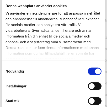
Denna webbplats använder cookies
TypeError: "".concat(...).concat(...).replaceAll is not a
Vi använder enhetsidentifierare för att anpassa innehållet
function at
och annonserna till användarna, tillhandahålla funktioner
https://webshop.pressbyran.se/_next/static/chunks/pages/
för sociala medier och analysera vår trafik. Vi
b1763451a2186f9e.js:1:11050 at Array.map
vidarebefordrar även sådana identifierare och annan
(<anonymous>) at K
information från din enhet till de sociala medier och
(https://webshop.pressbyran.se/_next/static/chunks/pages/
annons- och analysföretag som vi samarbetar med.
b1763451a2186f9e.js:1:10836) at lk
Dessa kan i sin tur kombinera informationen med annan
(https://webshop.pressbyran.se/_next/static/chunks/framewo
information som du har tillhandahållit eller som de har
b241200379730ac0.js:1:129835) at i
samlat in när du har använt deras tjänster.
(https://webshop.pressbyran.se/_next/static/chunks/framewo
b241200379730ac0.js:1:188352) at uD
Samtyckesval
(https://webshop.pressbyran.se/_next/static/chunks/framewo
Nödvändig
b241200379730ac0.js:1:168005) at
https://webshop.pressbyran.se/_next/static/chunks/framewor
Inställningar
b241200379730ac0.js:1:167872 at uI
(https://webshop.pressbyran.se/_next/static/chunks/framewo
b241200379730ac0.js:1:167879) at uE
Statistik
(https://webshop.pressbyran.se/_next/static/chunks/framewo