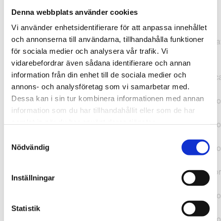
Denna webbplats använder cookies
TypeError: "".concat(...).concat(...).replaceAll is not a
Vi använder enhetsidentifierare för att anpassa innehållet
function at
och annonserna till användarna, tillhandahålla funktioner
https://webshop.pressbyran.se/_next/static/chunks/pages/
för sociala medier och analysera vår trafik. Vi
b1763451a2186f9e.js:1:11050 at Array.map
vidarebefordrar även sådana identifierare och annan
(<anonymous>) at K
information från din enhet till de sociala medier och
(https://webshop.pressbyran.se/_next/static/chunks/pages/
annons- och analysföretag som vi samarbetar med.
b1763451a2186f9e.js:1:10836) at lk
Dessa kan i sin tur kombinera informationen med annan
(https://webshop.pressbyran.se/_next/static/chunks/framewo
information som du har tillhandahållit eller som de har
b241200379730ac0.js:1:129835) at i
samlat in när du har använt deras tjänster.
(https://webshop.pressbyran.se/_next/static/chunks/framewo
b241200379730ac0.js:1:188352) at uD
Samtyckesval
(https://webshop.pressbyran.se/_next/static/chunks/framewo
Nödvändig
b241200379730ac0.js:1:168005) at
https://webshop.pressbyran.se/_next/static/chunks/framewor
Inställningar
b241200379730ac0.js:1:167872 at uI
(https://webshop.pressbyran.se/_next/static/chunks/framewo
b241200379730ac0.js:1:167879) at uE
Statistik
(https://webshop.pressbyran.se/_next/static/chunks/framewo