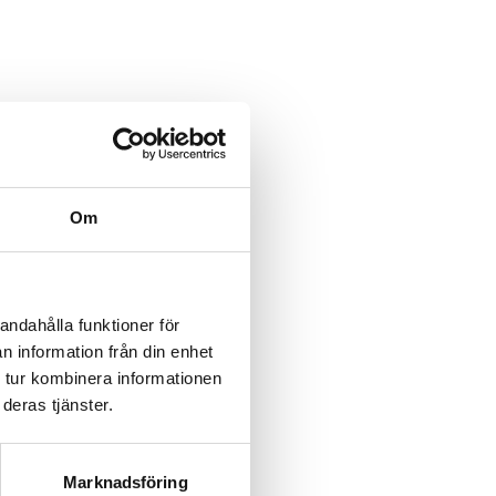
category/%5B...product%5D-
/category/%5B...product%5D-
Om
rk-
rk-
andahålla funktioner för
n information från din enhet
rk-
 tur kombinera informationen
deras tjänster.
rk-
rk-
Marknadsföring