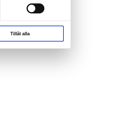
rk-
rk-
Tillåt alla