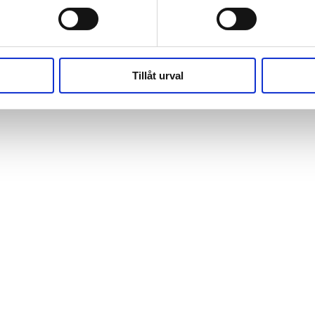
(https://webshop.pressbyran.se/_next/static/chunks/framewo
b241200379730ac0.js:1:162918) at x
(https://webshop.pressbyran.se/_next/static/chunks/framewo
b241200379730ac0.js:1:206583)
Tillåt urval