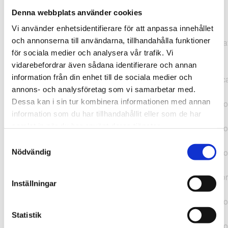
Denna webbplats använder cookies
TypeError: "".concat(...).concat(...).replaceAll is not a
Vi använder enhetsidentifierare för att anpassa innehållet
function at
och annonserna till användarna, tillhandahålla funktioner
https://webshop.pressbyran.se/_next/static/chunks/pages/
för sociala medier och analysera vår trafik. Vi
b1763451a2186f9e.js:1:11050 at Array.map
vidarebefordrar även sådana identifierare och annan
(<anonymous>) at K
information från din enhet till de sociala medier och
(https://webshop.pressbyran.se/_next/static/chunks/pages/
annons- och analysföretag som vi samarbetar med.
b1763451a2186f9e.js:1:10836) at lk
Dessa kan i sin tur kombinera informationen med annan
(https://webshop.pressbyran.se/_next/static/chunks/framewo
information som du har tillhandahållit eller som de har
b241200379730ac0.js:1:129835) at i
samlat in när du har använt deras tjänster.
(https://webshop.pressbyran.se/_next/static/chunks/framewo
b241200379730ac0.js:1:188352) at uD
Samtyckesval
(https://webshop.pressbyran.se/_next/static/chunks/framewo
Nödvändig
b241200379730ac0.js:1:168005) at
https://webshop.pressbyran.se/_next/static/chunks/framewor
Inställningar
b241200379730ac0.js:1:167872 at uI
(https://webshop.pressbyran.se/_next/static/chunks/framewo
b241200379730ac0.js:1:167879) at uE
Statistik
(https://webshop.pressbyran.se/_next/static/chunks/framewo