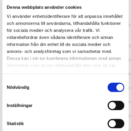
Denna webbplats använder cookies
TypeError: "".concat(...).concat(...).replaceAll is not a
Vi använder enhetsidentifierare för att anpassa innehållet
function at
och annonserna till användarna, tillhandahålla funktioner
https://webshop.pressbyran.se/_next/static/chunks/pages/
för sociala medier och analysera vår trafik. Vi
b1763451a2186f9e.js:1:11050 at Array.map
vidarebefordrar även sådana identifierare och annan
(<anonymous>) at K
information från din enhet till de sociala medier och
(https://webshop.pressbyran.se/_next/static/chunks/pages/
annons- och analysföretag som vi samarbetar med.
b1763451a2186f9e.js:1:10836) at lk
Dessa kan i sin tur kombinera informationen med annan
(https://webshop.pressbyran.se/_next/static/chunks/framewo
information som du har tillhandahållit eller som de har
b241200379730ac0.js:1:129835) at i
samlat in när du har använt deras tjänster.
(https://webshop.pressbyran.se/_next/static/chunks/framewo
b241200379730ac0.js:1:188352) at uD
Samtyckesval
(https://webshop.pressbyran.se/_next/static/chunks/framewo
Nödvändig
b241200379730ac0.js:1:168005) at
https://webshop.pressbyran.se/_next/static/chunks/framewor
Inställningar
b241200379730ac0.js:1:167872 at uI
(https://webshop.pressbyran.se/_next/static/chunks/framewo
b241200379730ac0.js:1:167879) at uE
Statistik
(https://webshop.pressbyran.se/_next/static/chunks/framewo