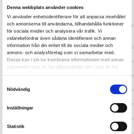
Denna webbplats använder cookies
TypeError: "".concat(...).concat(...).replaceAll is not a
Vi använder enhetsidentifierare för att anpassa innehållet
function at
och annonserna till användarna, tillhandahålla funktioner
https://webshop.pressbyran.se/_next/static/chunks/pages/
för sociala medier och analysera vår trafik. Vi
b1763451a2186f9e.js:1:11050 at Array.map
vidarebefordrar även sådana identifierare och annan
(<anonymous>) at K
information från din enhet till de sociala medier och
(https://webshop.pressbyran.se/_next/static/chunks/pages/
annons- och analysföretag som vi samarbetar med.
b1763451a2186f9e.js:1:10836) at lk
Dessa kan i sin tur kombinera informationen med annan
(https://webshop.pressbyran.se/_next/static/chunks/framewo
information som du har tillhandahållit eller som de har
b241200379730ac0.js:1:129835) at i
samlat in när du har använt deras tjänster.
(https://webshop.pressbyran.se/_next/static/chunks/framewo
b241200379730ac0.js:1:188352) at uD
Samtyckesval
(https://webshop.pressbyran.se/_next/static/chunks/framewo
Nödvändig
b241200379730ac0.js:1:168005) at
https://webshop.pressbyran.se/_next/static/chunks/framewor
Inställningar
b241200379730ac0.js:1:167872 at uI
(https://webshop.pressbyran.se/_next/static/chunks/framewo
b241200379730ac0.js:1:167879) at uE
Statistik
(https://webshop.pressbyran.se/_next/static/chunks/framewo