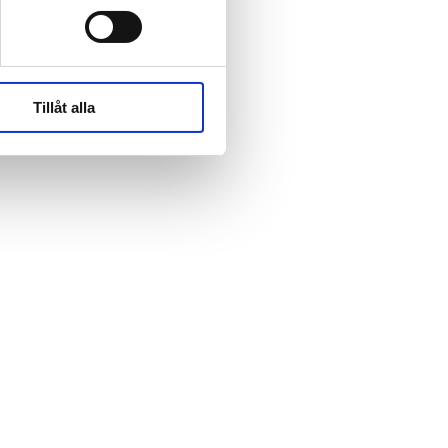
rk-
rk-
Tillåt alla