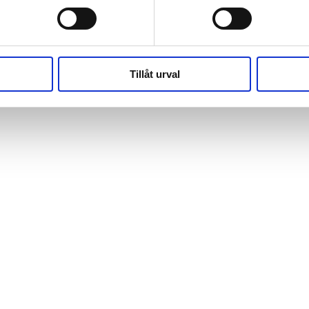
(https://webshop.pressbyran.se/_next/static/chunks/framewo
b241200379730ac0.js:1:162918) at x
(https://webshop.pressbyran.se/_next/static/chunks/framewo
b241200379730ac0.js:1:206583)
Tillåt urval