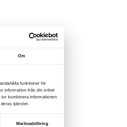
category/%5B...product%5D-
/category/%5B...product%5D-
Om
rk-
rk-
andahålla funktioner för
n information från din enhet
rk-
 tur kombinera informationen
deras tjänster.
rk-
rk-
Marknadsföring