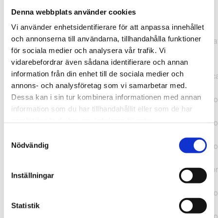
Denna webbplats använder cookies
TypeError: "".concat(...).concat(...).replaceAll is not a
Vi använder enhetsidentifierare för att anpassa innehållet
function at
och annonserna till användarna, tillhandahålla funktioner
https://webshop.pressbyran.se/_next/static/chunks/pages/
för sociala medier och analysera vår trafik. Vi
b1763451a2186f9e.js:1:11050 at Array.map
vidarebefordrar även sådana identifierare och annan
(<anonymous>) at K
information från din enhet till de sociala medier och
(https://webshop.pressbyran.se/_next/static/chunks/pages/
annons- och analysföretag som vi samarbetar med.
b1763451a2186f9e.js:1:10836) at lk
Dessa kan i sin tur kombinera informationen med annan
(https://webshop.pressbyran.se/_next/static/chunks/framewo
information som du har tillhandahållit eller som de har
b241200379730ac0.js:1:129835) at i
samlat in när du har använt deras tjänster.
(https://webshop.pressbyran.se/_next/static/chunks/framewo
b241200379730ac0.js:1:188352) at uD
Samtyckesval
(https://webshop.pressbyran.se/_next/static/chunks/framewo
Nödvändig
b241200379730ac0.js:1:168005) at
https://webshop.pressbyran.se/_next/static/chunks/framewor
Inställningar
b241200379730ac0.js:1:167872 at uI
(https://webshop.pressbyran.se/_next/static/chunks/framewo
b241200379730ac0.js:1:167879) at uE
Statistik
(https://webshop.pressbyran.se/_next/static/chunks/framewo