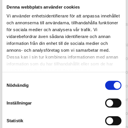
Denna webbplats använder cookies
TypeError: "".concat(...).concat(...).replaceAll is not a
Vi använder enhetsidentifierare för att anpassa innehållet
function at
och annonserna till användarna, tillhandahålla funktioner
https://webshop.pressbyran.se/_next/static/chunks/pages/
för sociala medier och analysera vår trafik. Vi
b1763451a2186f9e.js:1:11050 at Array.map
vidarebefordrar även sådana identifierare och annan
(<anonymous>) at K
information från din enhet till de sociala medier och
(https://webshop.pressbyran.se/_next/static/chunks/pages/
annons- och analysföretag som vi samarbetar med.
b1763451a2186f9e.js:1:10836) at lk
Dessa kan i sin tur kombinera informationen med annan
(https://webshop.pressbyran.se/_next/static/chunks/framewo
information som du har tillhandahållit eller som de har
b241200379730ac0.js:1:129835) at i
samlat in när du har använt deras tjänster.
(https://webshop.pressbyran.se/_next/static/chunks/framewo
b241200379730ac0.js:1:188352) at uD
Samtyckesval
(https://webshop.pressbyran.se/_next/static/chunks/framewo
Nödvändig
b241200379730ac0.js:1:168005) at
https://webshop.pressbyran.se/_next/static/chunks/framewor
Inställningar
b241200379730ac0.js:1:167872 at uI
(https://webshop.pressbyran.se/_next/static/chunks/framewo
b241200379730ac0.js:1:167879) at uE
Statistik
(https://webshop.pressbyran.se/_next/static/chunks/framewo