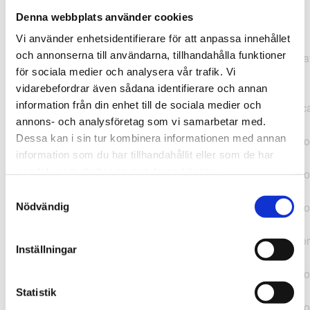
Denna webbplats använder cookies
TypeError: "".concat(...).concat(...).replaceAll is not a
Vi använder enhetsidentifierare för att anpassa innehållet
function at
och annonserna till användarna, tillhandahålla funktioner
https://webshop.pressbyran.se/_next/static/chunks/pages/
för sociala medier och analysera vår trafik. Vi
b1763451a2186f9e.js:1:11050 at Array.map
vidarebefordrar även sådana identifierare och annan
(<anonymous>) at K
information från din enhet till de sociala medier och
(https://webshop.pressbyran.se/_next/static/chunks/pages/
annons- och analysföretag som vi samarbetar med.
b1763451a2186f9e.js:1:10836) at lk
Dessa kan i sin tur kombinera informationen med annan
(https://webshop.pressbyran.se/_next/static/chunks/framewo
information som du har tillhandahållit eller som de har
b241200379730ac0.js:1:129835) at i
samlat in när du har använt deras tjänster.
(https://webshop.pressbyran.se/_next/static/chunks/framewo
b241200379730ac0.js:1:188352) at uD
Samtyckesval
(https://webshop.pressbyran.se/_next/static/chunks/framewo
Nödvändig
b241200379730ac0.js:1:168005) at
https://webshop.pressbyran.se/_next/static/chunks/framewor
Inställningar
b241200379730ac0.js:1:167872 at uI
(https://webshop.pressbyran.se/_next/static/chunks/framewo
b241200379730ac0.js:1:167879) at uE
Statistik
(https://webshop.pressbyran.se/_next/static/chunks/framewo