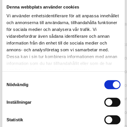
Denna webbplats använder cookies
TypeError: "".concat(...).concat(...).replaceAll is not a
Vi använder enhetsidentifierare för att anpassa innehållet
function at
och annonserna till användarna, tillhandahålla funktioner
https://webshop.pressbyran.se/_next/static/chunks/pages/
för sociala medier och analysera vår trafik. Vi
b1763451a2186f9e.js:1:11050 at Array.map
vidarebefordrar även sådana identifierare och annan
(<anonymous>) at K
information från din enhet till de sociala medier och
(https://webshop.pressbyran.se/_next/static/chunks/pages/
annons- och analysföretag som vi samarbetar med.
b1763451a2186f9e.js:1:10836) at lk
Dessa kan i sin tur kombinera informationen med annan
(https://webshop.pressbyran.se/_next/static/chunks/framewo
information som du har tillhandahållit eller som de har
b241200379730ac0.js:1:129835) at i
samlat in när du har använt deras tjänster.
(https://webshop.pressbyran.se/_next/static/chunks/framewo
b241200379730ac0.js:1:188352) at uD
Samtyckesval
(https://webshop.pressbyran.se/_next/static/chunks/framewo
Nödvändig
b241200379730ac0.js:1:168005) at
https://webshop.pressbyran.se/_next/static/chunks/framewor
Inställningar
b241200379730ac0.js:1:167872 at uI
(https://webshop.pressbyran.se/_next/static/chunks/framewo
b241200379730ac0.js:1:167879) at uE
Statistik
(https://webshop.pressbyran.se/_next/static/chunks/framewo