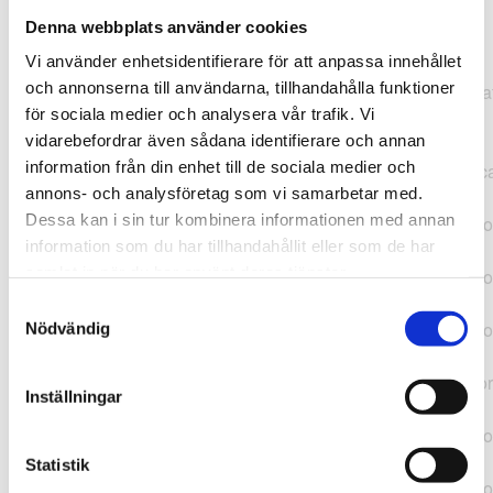
Denna webbplats använder cookies
TypeError: "".concat(...).concat(...).replaceAll is not a
Vi använder enhetsidentifierare för att anpassa innehållet
function at
och annonserna till användarna, tillhandahålla funktioner
https://webshop.pressbyran.se/_next/static/chunks/pages/
för sociala medier och analysera vår trafik. Vi
b1763451a2186f9e.js:1:11050 at Array.map
vidarebefordrar även sådana identifierare och annan
(<anonymous>) at K
information från din enhet till de sociala medier och
(https://webshop.pressbyran.se/_next/static/chunks/pages/
annons- och analysföretag som vi samarbetar med.
b1763451a2186f9e.js:1:10836) at lk
Dessa kan i sin tur kombinera informationen med annan
(https://webshop.pressbyran.se/_next/static/chunks/framewo
information som du har tillhandahållit eller som de har
b241200379730ac0.js:1:129835) at i
samlat in när du har använt deras tjänster.
(https://webshop.pressbyran.se/_next/static/chunks/framewo
b241200379730ac0.js:1:188352) at uD
Samtyckesval
(https://webshop.pressbyran.se/_next/static/chunks/framewo
Nödvändig
b241200379730ac0.js:1:168005) at
https://webshop.pressbyran.se/_next/static/chunks/framewor
Inställningar
b241200379730ac0.js:1:167872 at uI
(https://webshop.pressbyran.se/_next/static/chunks/framewo
b241200379730ac0.js:1:167879) at uE
Statistik
(https://webshop.pressbyran.se/_next/static/chunks/framewo