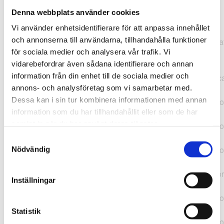
Denna webbplats använder cookies
TypeError: "".concat(...).concat(...).replaceAll is not a
Vi använder enhetsidentifierare för att anpassa innehållet
function at
och annonserna till användarna, tillhandahålla funktioner
https://webshop.pressbyran.se/_next/static/chunks/pages/
för sociala medier och analysera vår trafik. Vi
b1763451a2186f9e.js:1:11050 at Array.map
vidarebefordrar även sådana identifierare och annan
(<anonymous>) at K
information från din enhet till de sociala medier och
(https://webshop.pressbyran.se/_next/static/chunks/pages/
annons- och analysföretag som vi samarbetar med.
b1763451a2186f9e.js:1:10836) at lk
Dessa kan i sin tur kombinera informationen med annan
(https://webshop.pressbyran.se/_next/static/chunks/framewo
information som du har tillhandahållit eller som de har
b241200379730ac0.js:1:129835) at i
samlat in när du har använt deras tjänster.
(https://webshop.pressbyran.se/_next/static/chunks/framewo
b241200379730ac0.js:1:188352) at uD
Samtyckesval
(https://webshop.pressbyran.se/_next/static/chunks/framewo
Nödvändig
b241200379730ac0.js:1:168005) at
https://webshop.pressbyran.se/_next/static/chunks/framewor
Inställningar
b241200379730ac0.js:1:167872 at uI
(https://webshop.pressbyran.se/_next/static/chunks/framewo
b241200379730ac0.js:1:167879) at uE
Statistik
(https://webshop.pressbyran.se/_next/static/chunks/framewo