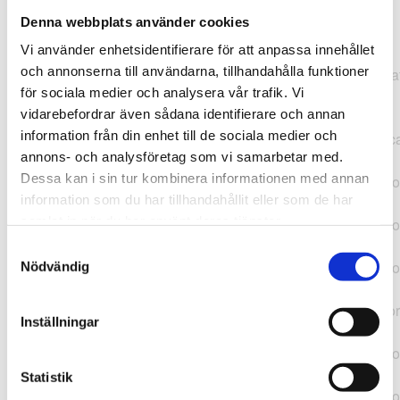
Denna webbplats använder cookies
TypeError: "".concat(...).concat(...).replaceAll is not a
Vi använder enhetsidentifierare för att anpassa innehållet
function at
och annonserna till användarna, tillhandahålla funktioner
https://webshop.pressbyran.se/_next/static/chunks/pages/
för sociala medier och analysera vår trafik. Vi
b1763451a2186f9e.js:1:11050 at Array.map
vidarebefordrar även sådana identifierare och annan
(<anonymous>) at K
information från din enhet till de sociala medier och
(https://webshop.pressbyran.se/_next/static/chunks/pages/
annons- och analysföretag som vi samarbetar med.
b1763451a2186f9e.js:1:10836) at lk
Dessa kan i sin tur kombinera informationen med annan
(https://webshop.pressbyran.se/_next/static/chunks/framewo
information som du har tillhandahållit eller som de har
b241200379730ac0.js:1:129835) at i
samlat in när du har använt deras tjänster.
(https://webshop.pressbyran.se/_next/static/chunks/framewo
b241200379730ac0.js:1:188352) at uD
Samtyckesval
(https://webshop.pressbyran.se/_next/static/chunks/framewo
Nödvändig
b241200379730ac0.js:1:168005) at
https://webshop.pressbyran.se/_next/static/chunks/framewor
Inställningar
b241200379730ac0.js:1:167872 at uI
(https://webshop.pressbyran.se/_next/static/chunks/framewo
b241200379730ac0.js:1:167879) at uE
Statistik
(https://webshop.pressbyran.se/_next/static/chunks/framewo