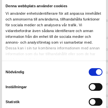
Denna webbplats använder cookies
TypeError: "".concat(...).concat(...).replaceAll is not a
Vi använder enhetsidentifierare för att anpassa innehållet
function at
och annonserna till användarna, tillhandahålla funktioner
https://webshop.pressbyran.se/_next/static/chunks/pages/
för sociala medier och analysera vår trafik. Vi
b1763451a2186f9e.js:1:11050 at Array.map
vidarebefordrar även sådana identifierare och annan
(<anonymous>) at K
information från din enhet till de sociala medier och
(https://webshop.pressbyran.se/_next/static/chunks/pages/
annons- och analysföretag som vi samarbetar med.
b1763451a2186f9e.js:1:10836) at lk
Dessa kan i sin tur kombinera informationen med annan
(https://webshop.pressbyran.se/_next/static/chunks/framewo
information som du har tillhandahållit eller som de har
b241200379730ac0.js:1:129835) at i
samlat in när du har använt deras tjänster.
(https://webshop.pressbyran.se/_next/static/chunks/framewo
b241200379730ac0.js:1:188352) at uD
Samtyckesval
(https://webshop.pressbyran.se/_next/static/chunks/framewo
Nödvändig
b241200379730ac0.js:1:168005) at
https://webshop.pressbyran.se/_next/static/chunks/framewor
Inställningar
b241200379730ac0.js:1:167872 at uI
(https://webshop.pressbyran.se/_next/static/chunks/framewo
b241200379730ac0.js:1:167879) at uE
Statistik
(https://webshop.pressbyran.se/_next/static/chunks/framewo