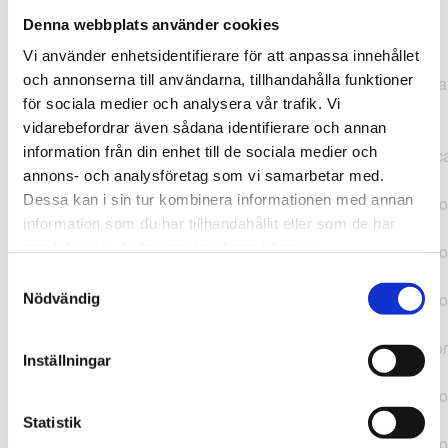
Denna webbplats använder cookies
TypeError: "".concat(...).concat(...).replaceAll is not a
Vi använder enhetsidentifierare för att anpassa innehållet
function at
och annonserna till användarna, tillhandahålla funktioner
https://webshop.pressbyran.se/_next/static/chunks/pages/
för sociala medier och analysera vår trafik. Vi
b1763451a2186f9e.js:1:11050 at Array.map
vidarebefordrar även sådana identifierare och annan
(<anonymous>) at K
information från din enhet till de sociala medier och
(https://webshop.pressbyran.se/_next/static/chunks/pages/
annons- och analysföretag som vi samarbetar med.
b1763451a2186f9e.js:1:10836) at lk
Dessa kan i sin tur kombinera informationen med annan
(https://webshop.pressbyran.se/_next/static/chunks/framewo
information som du har tillhandahållit eller som de har
b241200379730ac0.js:1:129835) at i
samlat in när du har använt deras tjänster.
(https://webshop.pressbyran.se/_next/static/chunks/framewo
b241200379730ac0.js:1:188352) at uD
Samtyckesval
(https://webshop.pressbyran.se/_next/static/chunks/framewo
Nödvändig
b241200379730ac0.js:1:168005) at
https://webshop.pressbyran.se/_next/static/chunks/framewor
Inställningar
b241200379730ac0.js:1:167872 at uI
(https://webshop.pressbyran.se/_next/static/chunks/framewo
b241200379730ac0.js:1:167879) at uE
Statistik
(https://webshop.pressbyran.se/_next/static/chunks/framewo