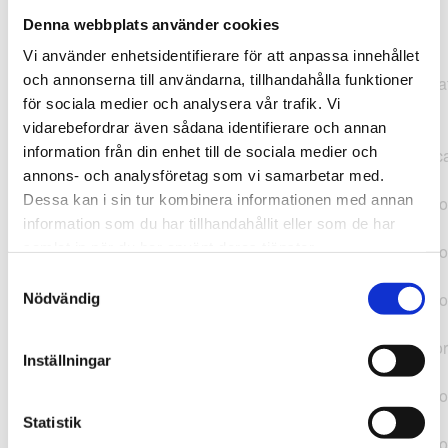
Denna webbplats använder cookies
TypeError: "".concat(...).concat(...).replaceAll is not a
Vi använder enhetsidentifierare för att anpassa innehållet
function at
och annonserna till användarna, tillhandahålla funktioner
https://webshop.pressbyran.se/_next/static/chunks/pages/
för sociala medier och analysera vår trafik. Vi
b1763451a2186f9e.js:1:11050 at Array.map
vidarebefordrar även sådana identifierare och annan
(<anonymous>) at K
information från din enhet till de sociala medier och
(https://webshop.pressbyran.se/_next/static/chunks/pages/
annons- och analysföretag som vi samarbetar med.
b1763451a2186f9e.js:1:10836) at lk
Dessa kan i sin tur kombinera informationen med annan
(https://webshop.pressbyran.se/_next/static/chunks/framewo
information som du har tillhandahållit eller som de har
b241200379730ac0.js:1:129835) at i
samlat in när du har använt deras tjänster.
(https://webshop.pressbyran.se/_next/static/chunks/framewo
b241200379730ac0.js:1:188352) at uD
Samtyckesval
(https://webshop.pressbyran.se/_next/static/chunks/framewo
Nödvändig
b241200379730ac0.js:1:168005) at
https://webshop.pressbyran.se/_next/static/chunks/framewor
Inställningar
b241200379730ac0.js:1:167872 at uI
(https://webshop.pressbyran.se/_next/static/chunks/framewo
b241200379730ac0.js:1:167879) at uE
Statistik
(https://webshop.pressbyran.se/_next/static/chunks/framewo