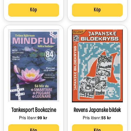
Köp
Köp
Tankesport Bookazine
Revens Japanske bildek
Pris lösnr:
Price:
99 kr
Pris lösnr:
Price:
55 kr
Köp
Köp