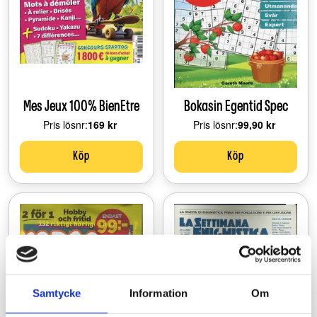
Mes Jeux 100% BienEtre
Bokasin Egentid Spec
Pris lösnr:
Price:
169 kr
Pris lösnr:
Price:
99,90 kr
Köp
Köp
Samtycke
Information
Om