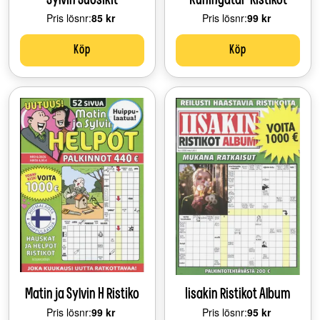
Sylvin Suosikit
Kuningatar-Ristikot
Pris lösnr:
Price:
85 kr
Pris lösnr:
Price:
99 kr
Köp
Köp
Matin ja Sylvin H Ristiko
Iisakin Ristikot Album
Pris lösnr:
Price:
99 kr
Pris lösnr:
Price:
95 kr