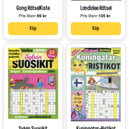
Gong RätselKiste
Landidee Rätsel
Pris lösnr:
Price:
99 kr
Pris lösnr:
Price:
105 kr
Köp
Köp