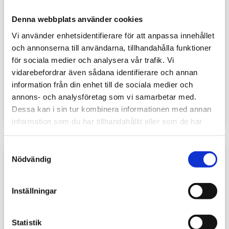
Denna webbplats använder cookies
Vi använder enhetsidentifierare för att anpassa innehållet
och annonserna till användarna, tillhandahålla funktioner
för sociala medier och analysera vår trafik. Vi
vidarebefordrar även sådana identifierare och annan
Hobby och Fritid
Settimana Enigmistica
information från din enhet till de sociala medier och
Pris lösnr:
Price:
99 kr
Pris lösnr:
Price:
89 kr
annons- och analysföretag som vi samarbetar med.
Dessa kan i sin tur kombinera informationen med annan
Köp
Köp
information som du har tillhandahållit eller som de har
samlat in när du har använt deras tjänster.
Samtyckesval
Nödvändig
Inställningar
Statistik