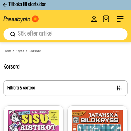
Tillbaka till startsidan
Logga in
Label
Sök
Hem
Kryss
Korsord
Korsord
Filtrera & sortera