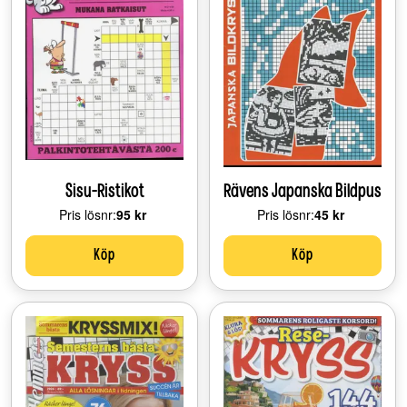
Sisu-Ristikot
Rävens Japanska Bildpus
Pris lösnr:
Price:
95 kr
Pris lösnr:
Price:
45 kr
Köp
Köp