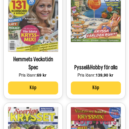
Hemmets Veckotidn
Spec
Pyssel&Hobby för alla
Pris lösnr:
Price:
69 kr
Pris lösnr:
Price:
139,90 kr
Köp
Köp