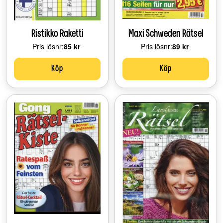
Ristikko Raketti
Maxi Schweden Rätsel
Pris lösnr:
Price:
85 kr
Pris lösnr:
Price:
89 kr
Köp
Köp