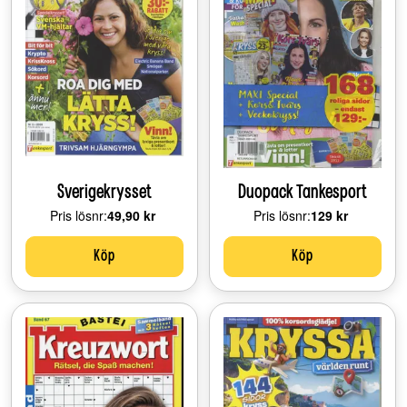
Sverigekrysset
Duopack Tankesport
Pris lösnr:
Price:
49,90 kr
Pris lösnr:
Price:
129 kr
Köp
Köp