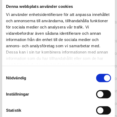
Denna webbplats använder cookies
TypeError: "".concat(...).concat(...).replaceAll is not a
Vi använder enhetsidentifierare för att anpassa innehållet
function at
och annonserna till användarna, tillhandahålla funktioner
https://webshop.pressbyran.se/_next/static/chunks/pages/
för sociala medier och analysera vår trafik. Vi
b1763451a2186f9e.js:1:11050 at Array.map
vidarebefordrar även sådana identifierare och annan
(<anonymous>) at K
information från din enhet till de sociala medier och
(https://webshop.pressbyran.se/_next/static/chunks/pages/
annons- och analysföretag som vi samarbetar med.
b1763451a2186f9e.js:1:10836) at lk
Dessa kan i sin tur kombinera informationen med annan
(https://webshop.pressbyran.se/_next/static/chunks/framewo
information som du har tillhandahållit eller som de har
b241200379730ac0.js:1:129835) at i
samlat in när du har använt deras tjänster.
(https://webshop.pressbyran.se/_next/static/chunks/framewo
b241200379730ac0.js:1:188352) at uD
Samtyckesval
(https://webshop.pressbyran.se/_next/static/chunks/framewo
Nödvändig
b241200379730ac0.js:1:168005) at
https://webshop.pressbyran.se/_next/static/chunks/framewor
Inställningar
b241200379730ac0.js:1:167872 at uI
(https://webshop.pressbyran.se/_next/static/chunks/framewo
b241200379730ac0.js:1:167879) at ux
Statistik
(https://webshop.pressbyran.se/_next/static/chunks/framewo