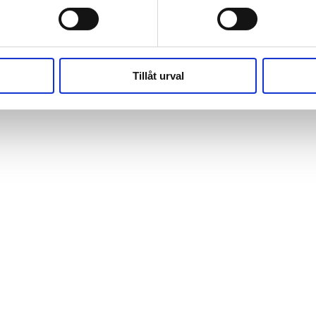
(https://webshop.pressbyran.se/_next/static/chunks/framewo
b241200379730ac0.js:1:162918) at x
(https://webshop.pressbyran.se/_next/static/chunks/framewo
b241200379730ac0.js:1:206583)
Tillåt urval