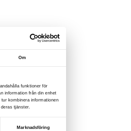
category/%5B...product%5D-
/category/%5B...product%5D-
Om
rk-
rk-
andahålla funktioner för
n information från din enhet
rk-
 tur kombinera informationen
deras tjänster.
rk-
rk-
Marknadsföring