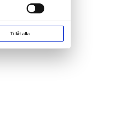
rk-
rk-
Tillåt alla