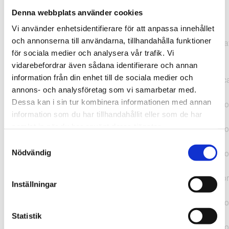
Denna webbplats använder cookies
TypeError: "".concat(...).concat(...).replaceAll is not a
Vi använder enhetsidentifierare för att anpassa innehållet
function at
och annonserna till användarna, tillhandahålla funktioner
https://webshop.pressbyran.se/_next/static/chunks/pages/
för sociala medier och analysera vår trafik. Vi
b1763451a2186f9e.js:1:11050 at Array.map
vidarebefordrar även sådana identifierare och annan
(<anonymous>) at K
information från din enhet till de sociala medier och
(https://webshop.pressbyran.se/_next/static/chunks/pages/
annons- och analysföretag som vi samarbetar med.
b1763451a2186f9e.js:1:10836) at lk
Dessa kan i sin tur kombinera informationen med annan
(https://webshop.pressbyran.se/_next/static/chunks/framewo
information som du har tillhandahållit eller som de har
b241200379730ac0.js:1:129835) at i
samlat in när du har använt deras tjänster.
(https://webshop.pressbyran.se/_next/static/chunks/framewo
b241200379730ac0.js:1:188352) at uD
Samtyckesval
(https://webshop.pressbyran.se/_next/static/chunks/framewo
Nödvändig
b241200379730ac0.js:1:168005) at
https://webshop.pressbyran.se/_next/static/chunks/framewor
Inställningar
b241200379730ac0.js:1:167872 at uI
(https://webshop.pressbyran.se/_next/static/chunks/framewo
b241200379730ac0.js:1:167879) at uE
Statistik
(https://webshop.pressbyran.se/_next/static/chunks/framewo