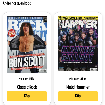
Andra har även köpt
:
Pris lösnr:
Price:
115 kr
Pris lösnr:
Price:
135 kr
Classic Rock
Metal Hammer
Köp
Köp