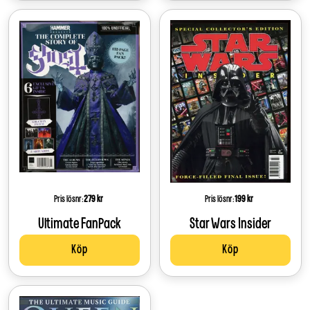
Pris lösnr:
Price:
279 kr
Pris lösnr:
Price:
199 kr
Ultimate FanPack
Star Wars Insider
Köp
Köp