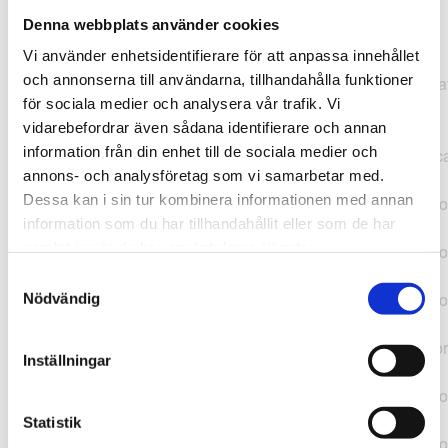
Denna webbplats använder cookies
TypeError: "".concat(...).concat(...).replaceAll is not a
Vi använder enhetsidentifierare för att anpassa innehållet
function at
och annonserna till användarna, tillhandahålla funktioner
https://webshop.pressbyran.se/_next/static/chunks/pages/
för sociala medier och analysera vår trafik. Vi
b1763451a2186f9e.js:1:11050 at Array.map
vidarebefordrar även sådana identifierare och annan
(<anonymous>) at K
information från din enhet till de sociala medier och
(https://webshop.pressbyran.se/_next/static/chunks/pages/
annons- och analysföretag som vi samarbetar med.
b1763451a2186f9e.js:1:10836) at lk
Dessa kan i sin tur kombinera informationen med annan
(https://webshop.pressbyran.se/_next/static/chunks/framewo
information som du har tillhandahållit eller som de har
b241200379730ac0.js:1:129835) at i
samlat in när du har använt deras tjänster.
(https://webshop.pressbyran.se/_next/static/chunks/framewo
b241200379730ac0.js:1:188352) at uD
Samtyckesval
(https://webshop.pressbyran.se/_next/static/chunks/framewo
Nödvändig
b241200379730ac0.js:1:168005) at
https://webshop.pressbyran.se/_next/static/chunks/framewor
Inställningar
b241200379730ac0.js:1:167872 at uI
(https://webshop.pressbyran.se/_next/static/chunks/framewo
b241200379730ac0.js:1:167879) at uE
Statistik
(https://webshop.pressbyran.se/_next/static/chunks/framewo