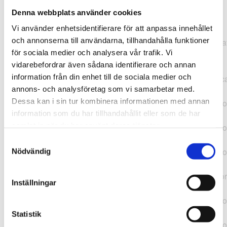
Denna webbplats använder cookies
TypeError: "".concat(...).concat(...).replaceAll is not a
Vi använder enhetsidentifierare för att anpassa innehållet
function at
och annonserna till användarna, tillhandahålla funktioner
https://webshop.pressbyran.se/_next/static/chunks/pages/
för sociala medier och analysera vår trafik. Vi
b1763451a2186f9e.js:1:11050 at Array.map
vidarebefordrar även sådana identifierare och annan
(<anonymous>) at K
information från din enhet till de sociala medier och
(https://webshop.pressbyran.se/_next/static/chunks/pages/
annons- och analysföretag som vi samarbetar med.
b1763451a2186f9e.js:1:10836) at lk
Dessa kan i sin tur kombinera informationen med annan
(https://webshop.pressbyran.se/_next/static/chunks/framewo
information som du har tillhandahållit eller som de har
b241200379730ac0.js:1:129835) at i
samlat in när du har använt deras tjänster.
(https://webshop.pressbyran.se/_next/static/chunks/framewo
b241200379730ac0.js:1:188352) at uD
Samtyckesval
(https://webshop.pressbyran.se/_next/static/chunks/framewo
Nödvändig
b241200379730ac0.js:1:168005) at
https://webshop.pressbyran.se/_next/static/chunks/framewor
Inställningar
b241200379730ac0.js:1:167872 at uI
(https://webshop.pressbyran.se/_next/static/chunks/framewo
b241200379730ac0.js:1:167879) at uE
Statistik
(https://webshop.pressbyran.se/_next/static/chunks/framewo