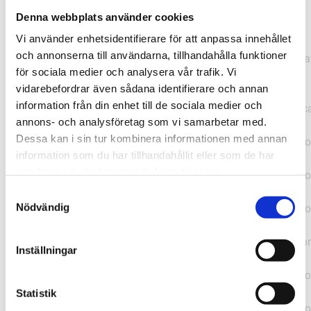
Denna webbplats använder cookies
TypeError: "".concat(...).concat(...).replaceAll is not a
Vi använder enhetsidentifierare för att anpassa innehållet
function at
och annonserna till användarna, tillhandahålla funktioner
https://webshop.pressbyran.se/_next/static/chunks/pages/
för sociala medier och analysera vår trafik. Vi
b1763451a2186f9e.js:1:11050 at Array.map
vidarebefordrar även sådana identifierare och annan
(<anonymous>) at K
information från din enhet till de sociala medier och
(https://webshop.pressbyran.se/_next/static/chunks/pages/
annons- och analysföretag som vi samarbetar med.
b1763451a2186f9e.js:1:10836) at lk
Dessa kan i sin tur kombinera informationen med annan
(https://webshop.pressbyran.se/_next/static/chunks/framewo
information som du har tillhandahållit eller som de har
b241200379730ac0.js:1:129835) at i
samlat in när du har använt deras tjänster.
(https://webshop.pressbyran.se/_next/static/chunks/framewo
b241200379730ac0.js:1:188352) at uD
Samtyckesval
(https://webshop.pressbyran.se/_next/static/chunks/framewo
Nödvändig
b241200379730ac0.js:1:168005) at
https://webshop.pressbyran.se/_next/static/chunks/framewor
Inställningar
b241200379730ac0.js:1:167872 at uI
(https://webshop.pressbyran.se/_next/static/chunks/framewo
b241200379730ac0.js:1:167879) at ux
Statistik
(https://webshop.pressbyran.se/_next/static/chunks/framewo