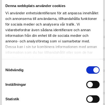
Denna webbplats använder cookies
TypeError: "".concat(...).concat(...).replaceAll is not a
Vi använder enhetsidentifierare för att anpassa innehållet
function at
och annonserna till användarna, tillhandahålla funktioner
https://webshop.pressbyran.se/_next/static/chunks/pages/
för sociala medier och analysera vår trafik. Vi
b1763451a2186f9e.js:1:11050 at Array.map
vidarebefordrar även sådana identifierare och annan
(<anonymous>) at K
information från din enhet till de sociala medier och
(https://webshop.pressbyran.se/_next/static/chunks/pages/
annons- och analysföretag som vi samarbetar med.
b1763451a2186f9e.js:1:10836) at lk
Dessa kan i sin tur kombinera informationen med annan
(https://webshop.pressbyran.se/_next/static/chunks/framewo
information som du har tillhandahållit eller som de har
b241200379730ac0.js:1:129835) at i
samlat in när du har använt deras tjänster.
(https://webshop.pressbyran.se/_next/static/chunks/framewo
b241200379730ac0.js:1:188352) at uD
Samtyckesval
(https://webshop.pressbyran.se/_next/static/chunks/framewo
Nödvändig
b241200379730ac0.js:1:168005) at
https://webshop.pressbyran.se/_next/static/chunks/framewor
Inställningar
b241200379730ac0.js:1:167872 at uI
(https://webshop.pressbyran.se/_next/static/chunks/framewo
b241200379730ac0.js:1:167879) at uE
Statistik
(https://webshop.pressbyran.se/_next/static/chunks/framewo