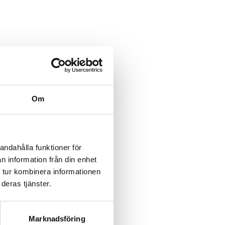
category/%5B...product%5D-
/category/%5B...product%5D-
Om
rk-
rk-
andahålla funktioner för
n information från din enhet
rk-
 tur kombinera informationen
deras tjänster.
rk-
rk-
Marknadsföring