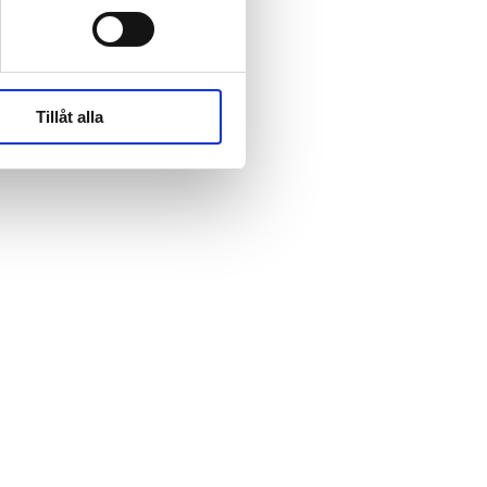
rk-
rk-
Tillåt alla