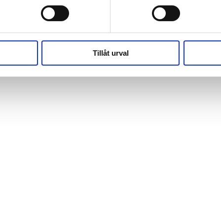
(https://webshop.pressbyran.se/_next/static/chunks/framewo
b241200379730ac0.js:1:162918) at x
(https://webshop.pressbyran.se/_next/static/chunks/framewo
b241200379730ac0.js:1:206583)
Tillåt urval